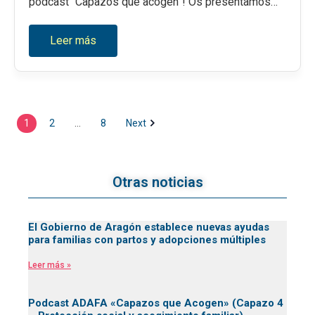
podcast “Capazos que acogen”! Os presentamos…
Leer más
1
2
…
8
Next
Otras noticias
El Gobierno de Aragón establece nuevas ayudas
para familias con partos y adopciones múltiples
Leer más »
Podcast ADAFA «Capazos que Acogen» (Capazo 4