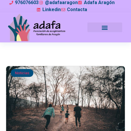
976076603
@adafaaragon
Adafa Aragón
Linkedin
Contacta
Noticias