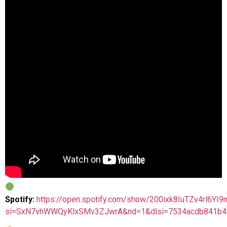
Spotify:
https://open.spotify.com/show/200ixk8IuTZv4rl6YI9
si=SxN7vhWWQyKlxSMv3ZJwrA&nd=1&dlsi=7534acdb841b4