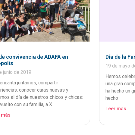
 de convivencia de ADAFA en
Día de la F
ópolis
19 de mayo d
e junio de 2019
Hemos celebra
encanta juntarnos, compartir
una gran comp
riencias, conocer caras nuevas y
ha hecho un g
rnos al día de nuestros chicos y chicas:
hecho
vuelto con su familia, a X
Leer más
r más