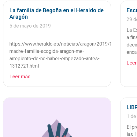
La familia de Begoña en el Heraldo de
Esc
Aragón
29 d
5 de mayo de 2019
La E
a fi
https://www.heraldo.es/noticias/aragon/2019/05/05/dia-
deci
madre-familia-acogida-aragon-me-
enca
arrepiento-de-no-haber-empezado-antes-
Lee
1312721.html
Leer más
LIB
1 de
El p
las 