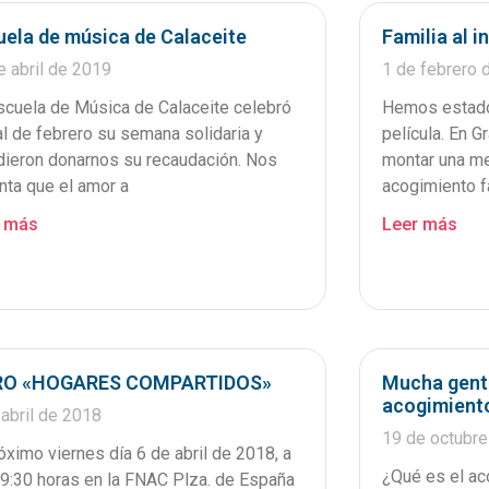
uela de música de Calaceite
Familia al i
e abril de 2019
1 de febrero 
scuela de Música de Calaceite celebró
Hemos estado 
nal de febrero su semana solidaria y
película. En G
dieron donarnos su recaudación. Nos
montar una me
nta que el amor a
acogimiento fa
r más
Leer más
RO «HOGARES COMPARTIDOS»
Mucha gent
acogimiento
 abril de 2018
19 de octubr
róximo viernes día 6 de abril de 2018, a
¿Qué es el ac
19:30 horas en la FNAC Plza. de España