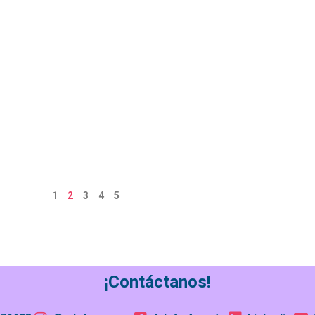
1
2
3
4
5
¡Contáctanos!