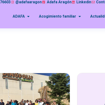
076603
@adafaaragon
Adafa Aragón
Linkedin
Cont
ADAFA
Acogimiento familiar
Actuali