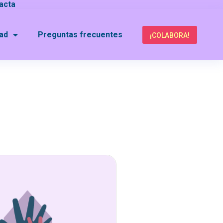
acta
dad
Preguntas frecuentes
¡COLABORA!