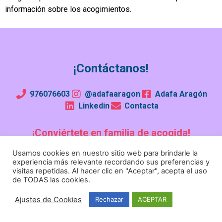
información sobre los acogimientos.
¡Contáctanos!
976076603
@adafaaragon
Adafa Aragón
Linkedin
Contacta
¡Conviértete en familia de acogida!
Usamos cookies en nuestro sitio web para brindarle la
experiencia más relevante recordando sus preferencias y
Aviso legal
Política de privacidad
Política de cookies
visitas repetidas. Al hacer clic en "Aceptar", acepta el uso
Política de calidad
de TODAS las cookies.
Ajustes de Cookies
Rechazar
ACEPTAR