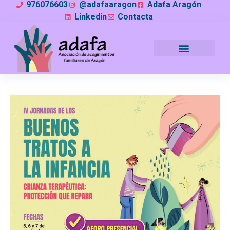
976076603
@adafaaragon
Adafa Aragón
Linkedin
Contacta