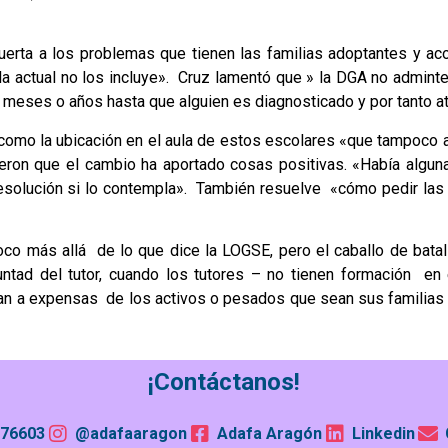
uerta a los problemas que tienen las familias adoptantes y ac
la actual no los incluye». Cruz lamentó que » la DGA no admint
 meses o años hasta que alguien es diagnosticado y por tanto 
mo la ubicación en el aula de estos escolares «que tampoco ap
ieron que el cambio ha aportado cosas positivas. «Había algun
resolución si lo contempla». También resuelve «cómo pedir las 
oco más allá de lo que dice la LOGSE, pero el caballo de batal
untad del tutor, cuando los tutores – no tienen formación en
an a expensas de los activos o pesados que sean sus familias s
¡Contáctanos!
76603
@adafaaragon
Adafa Aragón
Linkedin