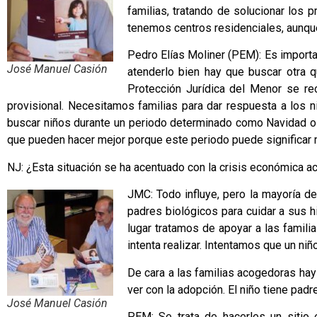
familias, tratando de solucionar los
tenemos centros residenciales, aunque
Pedro Elías Moliner (PEM): Es importan
José Manuel Casión
atenderlo bien hay que buscar otra 
Protección Jurídica del Menor se r
provisional. Necesitamos familias para dar respuesta a los 
buscar niños durante un periodo determinado como Navidad o
que pueden hacer mejor porque este periodo puede significar m
NJ: ¿Esta situación se ha acentuado con la crisis económica ac
JMC: Todo influye, pero la mayoría d
padres biológicos para cuidar a sus 
lugar tratamos de apoyar a las famili
intenta realizar. Intentamos que un n
De cara a las familias acogedoras hay 
ver con la adopción. El niño tiene pad
José Manuel Casión
PEM: Se trata de hacerles un sitio 