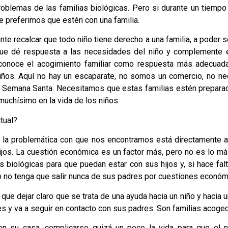
 problemas de las familias biológicas. Pero si durante un tiem
 preferimos que estén con una familia.
te recalcar que todo niño tiene derecho a una familia, a poder s
que dé respuesta a las necesidades del niño y complemente es
econoce el acogimiento familiar como respuesta más adecuada
niños. Aquí no hay un escaparate, no somos un comercio, no n
 Semana Santa. Necesitamos que estas familias estén preparad
uchísimo en la vida de los niños.
tual?
e la problemática con que nos encontramos está directamente a
hijos. La cuestión económica es un factor más, pero no es lo m
as biológicas para que puedan estar con sus hijos y, si hace fa
iño no tenga que salir nunca de sus padres por cuestiones económ
que dejar claro que se trata de una ayuda hacia un niño y hacia u
res y va a seguir en contacto con sus padres. Son familias acoge
en su casa, complicarse quizá un poco la vida para que el n