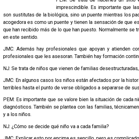
imprescindible. Es importante que la
son sustitutas de la biológica, sino un puente mientras los p
acogedora es como un puente y tienen la sensación de que es 
que han recibido más de lo que han puesto. Normalmente se tra
en este sentido.
JMC: Además hay profesionales que apoyan y atienden con
profesionales que les asesoran. También hay formación continu
NJ: Se trata de niños que vienen de familias desestructurada
JMC: En algunos casos los niños están afectados por la histor
terribles hasta el punto de verse obligados a separarse de sus
PEM: Es importante que se valore bien la situación de cada 
diagnósticos. También se plantea con las familias, técnicament
y a los niños.
NJ: ¿Cómo se decide qué niño va a cada familia?
JMC: Explicar esto por encima es sencillo, pero es complicado 