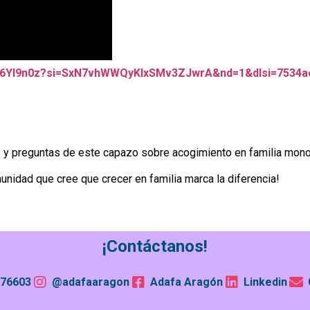
v4rl6YI9n0z?si=SxN7vhWWQyKlxSMv3ZJwrA&nd=1&dlsi=7534
es y preguntas de este capazo sobre acogimiento en familia mo
nidad que cree que crecer en familia marca la diferencia!
¡Contáctanos!
76603
@adafaaragon
Adafa Aragón
Linkedin