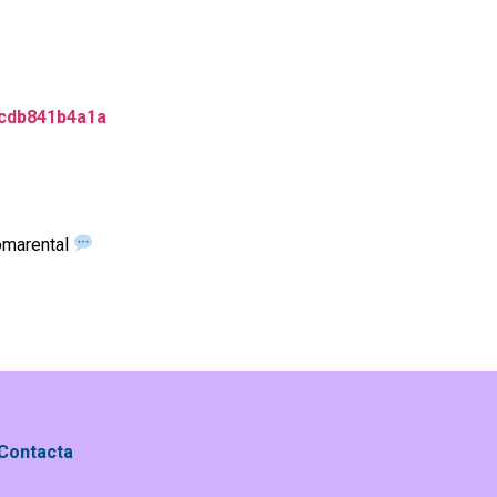
acdb841b4a1a
nomarental
Contacta