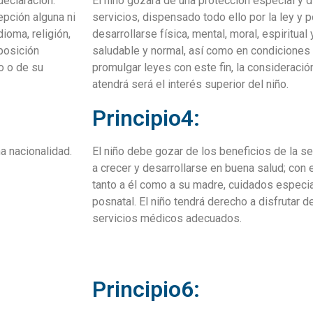
declaración.
El niño gozará de una protección especial y 
pción alguna ni
servicios, dispensado todo ello por la ley y 
dioma, religión,
desarrollarse física, mental, moral, espiritua
 posición
saludable y normal, así como en condiciones d
o o de su
promulgar leyes con este fin, la consideració
atendrá será el interés superior del niño.
Principio4:
a nacionalidad.
El niño debe gozar de los beneficios de la s
a crecer y desarrollarse en buena salud; con 
tanto a él como a su madre, cuidados especial
posnatal. El niño tendrá derecho a disfrutar d
servicios médicos adecuados.
Principio6: