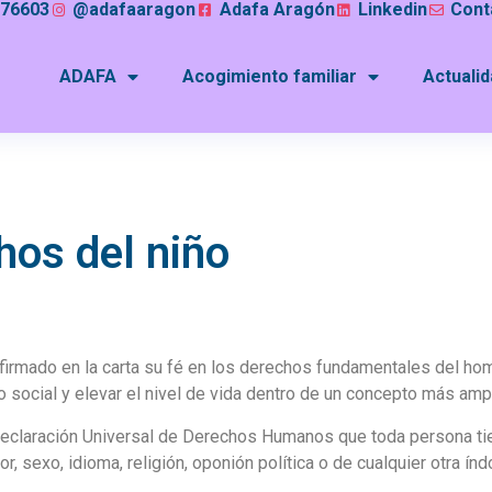
076603
@adafaaragon
Adafa Aragón
Linkedin
Cont
ADAFA
Acogimiento familiar
Actuali
hos del niño
rmado en la carta su fé en los derechos fundamentales del homb
social y elevar el nivel de vida dentro de un concepto más ampli
eclaración Universal de Derechos Humanos que toda persona ti
r, sexo, idioma, religión, oponión política o de cualquier otra índ